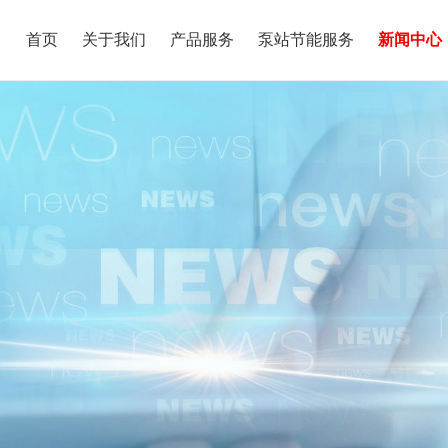
首页
关于我们
产品服务
泵站节能服务
新闻中心